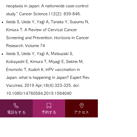
neoplasia in Japan: A nationwide case-control
study." Cancer Science.112(2): 839-846.
Ikeda S, Ueda Y, Yagi A, Tanaka Y, Susumu N,
Kimura T. A Review of Cervical Cancer
Screening and Prevention. Horizons in Cancer
Research. Volume 74
Ikeda S, Ueda Y, Yagi A, Matsuzaki S,
Kobayashi E, Kimura T, Miyagi E, Sekine M,
Enomoto T, Kudoh K. HPV vaccination in
Japan: what is happening in Japan? Expert Rev
Vaccines. 2019 Apr;18(4):323-325. doi:
10.1080/14760584.2019.1584040
Ikeda S, Sobue T, Kitamura T, Ishihara J,
Kotemori A, Zha L, Liu R, Sawada N, Iwasaki M,
電話をする
予約する
アクセス
Tsugane S, On Behalf Of The Jphc Study
Group.Nutrients. Dietary Acrylamide Intake and
the Risks of Renal Cell, Prostate, and Bladder