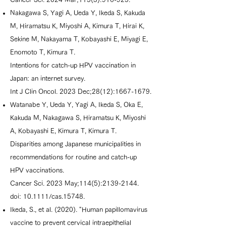
Nakagawa S, Yagi A, Ueda Y, Ikeda S, Kakuda
M, Hiramatsu K, Miyoshi A, Kimura T, Hirai K,
Sekine M, Nakayama T, Kobayashi E, Miyagi E,
Enomoto T, Kimura T.
Intentions for catch-up HPV vaccination in
Japan: an internet survey.
Int J Clin Oncol. 2023 Dec;28(12):1667-1679.
Watanabe Y, Ueda Y, Yagi A, Ikeda S, Oka E,
Kakuda M, Nakagawa S, Hiramatsu K, Miyoshi
A, Kobayashi E, Kimura T, Kimura T.
Disparities among Japanese municipalities in
recommendations for routine and catch-up
HPV vaccinations.
Cancer Sci. 2023 May;114(5):2139-2144.
doi: 10.1111/cas.15748.
Ikeda, S., et al. (2020). "Human papillomavirus
vaccine to prevent cervical intraepithelial