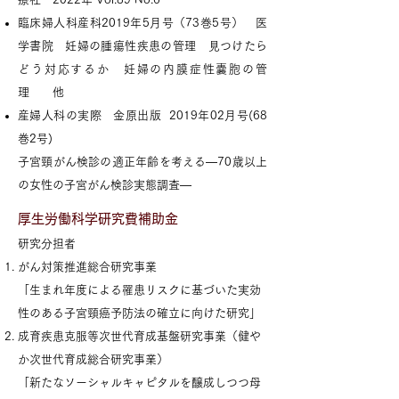
臨床婦人科産科2019年5月号（73巻5号） 医
学書院 妊婦の腫瘍性疾患の管理 見つけたら
どう対応するか 妊婦の内膜症性嚢胞の管
理 他
産婦人科の実際 金原出版 2019年02月号(68
巻2号)
子宮頸がん検診の適正年齢を考える―70歳以上
の女性の子宮がん検診実態調査―
厚生労働科学研究費補助金
研究分担者
がん対策推進総合研究事業
「生まれ年度による罹患リスクに基づいた実効
性のある子宮頸癌予防法の確立に向けた研究」
成育疾患克服等次世代育成基盤研究事業（健や
か次世代育成総合研究事業）
「新たなソーシャルキャピタルを醸成しつつ母