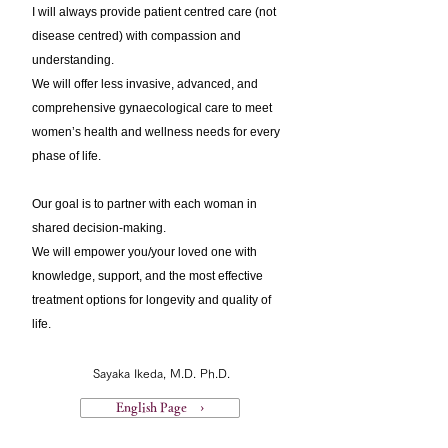
I will always provide patient centred care (not
disease centred) with compassion and
understanding.
We will offer less invasive, advanced, and
comprehensive gynaecological care to meet
women’s health and wellness needs for every
phase of life.
Our goal is to partner with each woman in
shared decision-making.
We will empower you/your loved one with
knowledge, support, and the most effective
treatment options for longevity and quality of
life.
Sayaka Ikeda, M.D. Ph.D.
English Page ›