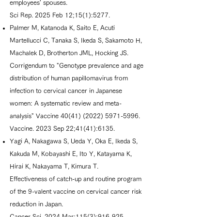
employees' spouses.
Sci Rep. 2025 Feb 12;15(1):5277.
Palmer M, Katanoda K, Saito E, Acuti
Martellucci C, Tanaka S, Ikeda S, Sakamoto H,
Machalek D, Brotherton JML, Hocking JS.
Corrigendum to "Genotype prevalence and age
distribution of human papillomavirus from
infection to cervical cancer in Japanese
women: A systematic review and meta-
analysis" Vaccine 40(41) (2022) 5971-5996.
Vaccine. 2023 Sep 22;41(41):6135.
Yagi A, Nakagawa S, Ueda Y, Oka E, Ikeda S,
Kakuda M, Kobayashi E, Ito Y, Katayama K,
Hirai K, Nakayama T, Kimura T.
Effectiveness of catch-up and routine program
of the 9-valent vaccine on cervical cancer risk
reduction in Japan.
Cancer Sci. 2024 Mar;115(3):916-925.