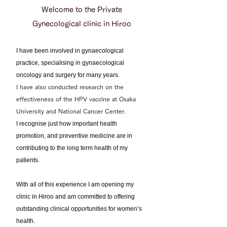
Welcome to the Private
Gynecological clinic in Hiroo
I have been involved in gynaecological
practice, specialising in gynaecological
oncology and surgery for many years.
I have also conducted research on the
effectiveness of the HPV vaccine at Osaka
University and National Cancer Center.
I recognise just how important health
promotion, and preventive medicine are in
contributing to the long term health of my
patients.
With all of this experience I am opening my
clinic in Hiroo and am committed to offering
outstanding clinical opportunities for women’s
health.