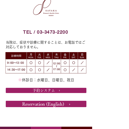
す。 ご迷惑をおかけします
より通常診療が開
が、どうぞよろしくお願い致
す。 どうぞよろ
します。 なお、土曜日は混
致します。 We will
みあいますので、余裕をもっ
closed from Dece
TEL / 03-3473-2200
てご予約の上、受診くださ
to January 3rd. We
い。 The clinic will be closed
当院は、症状や診療に関することは、お電話ではご
対応しておりません。
on...
※
休診日：水曜日、日曜日、祝日
予約システム ›
Reservation (English) ›