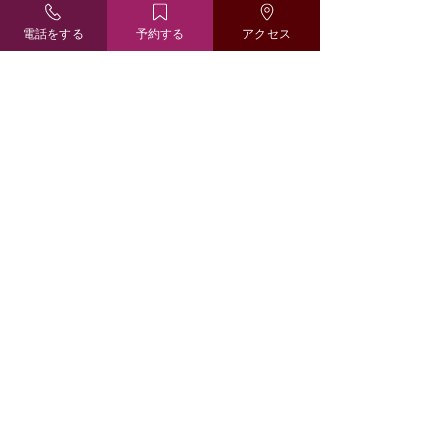
電話をする
予約する
アクセス
〒
106-0047
東京都港区南麻布5丁目15-16 3階
​​地下鉄日比谷線広尾駅 1番出口出てすぐ
1Fにパン屋さん（トリュフベーカリー）のある
ビルの3Fが当院です。
プライバシーポリシー ›
当院では、顧問弁護士、顧問税理士、顧問社労士