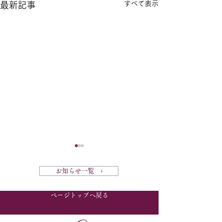
すべて表示
最新記事
2月24日(土)の診療につ
年末年始の診療
お知らせ一覧 ›
きまして
して
ページトップへ戻る
2月24日(土)の診療は、院長
年末は28日から年
が京都での会議に出席するた
で、外来診療は休
め、休診とさせていただきま
いただきます。 年